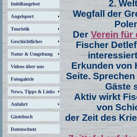
2. Wel
Imbißangebot
Wegfall der G
Angelsport
Pole
Touristik
Der
Verein für
Geschichtliches
Fischer Detle
interessie
Natur & Umgebung
Erkunden von H
Videos über uns
Seite. Sprechen 
Fotogalerie
Gäste 
News, Tipps & Links
Aktiv wirkt Fi
Anfahrt
von Schi
der Zeit des Kri
Gästebuch
Datenschutz