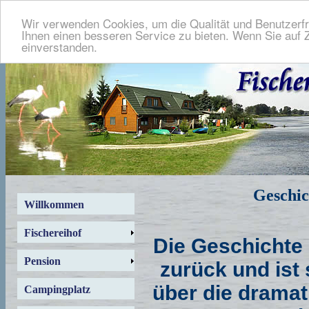
Wir verwenden Cookies, um die Qualität und Benutzerfr
Ihnen einen besseren Service zu bieten. Wenn Sie auf Z
einverstanden.
Geschic
Willkommen
Fischereihof
Die Geschichte 
Pension
zurück und ist 
über die drama
Campingplatz