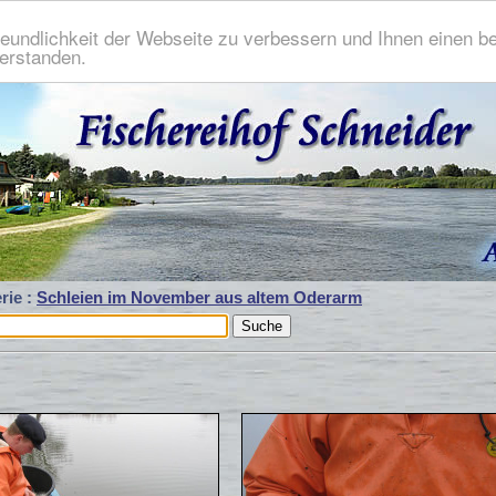
eundlichkeit der Webseite zu verbessern und Ihnen einen b
verstanden.
rie :
Schleien im November aus altem Oderarm