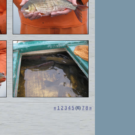
«
1
2
3
4
5
(6)
7
8
»