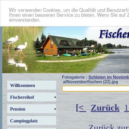
Wir verwenden Cookies, um die Qualität und Benutzerfr
Ihnen einen besseren Service zu bieten. Wenn Sie auf Z
einverstanden.
Fotogalerie :
Schleien im Novemb
a/Novemberfischen (22).jpg
Willkommen
Fischereihof
[<
Zurück
1
Pension
Campingplatz
Zurück zur