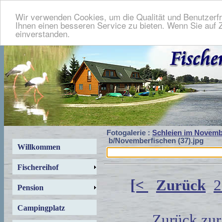
Wir verwenden Cookies, um die Qualität und Benutzerfr
Ihnen einen besseren Service zu bieten. Wenn Sie auf Z
einverstanden.
Fotogalerie :
Schleien im Novemb
b/Novemberfischen (37).jpg
Willkommen
Fischereihof
[<
Zurück
2
Pension
Campingplatz
Zurück zur