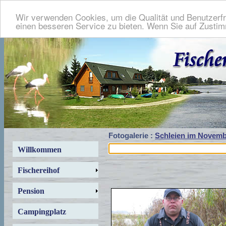
Wir verwenden Cookies, um die Qualität und Benutzerfr
einen besseren Service zu bieten. Wenn Sie auf Zustimm
Fotogalerie :
Schleien im Novemb
Willkommen
Fischereihof
Pension
Campingplatz